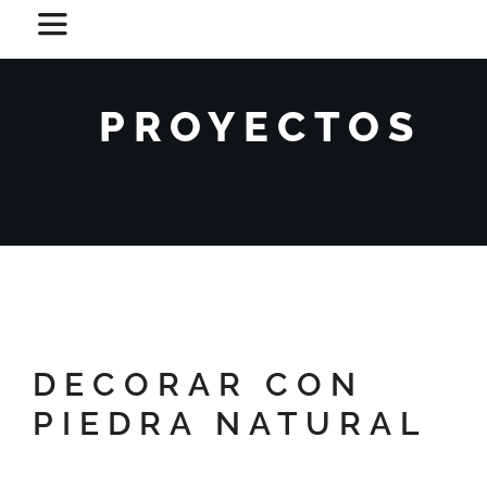
Saltar
Toggle
al
Navigation
contenido
MATERIALES
PROYECTOS
PROYECTOS
SOBRE NOSOTROS
CONTACTO
DECORAR CON
ESPAÑOL
PIEDRA NATURAL